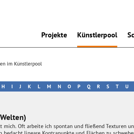
Projekte
Künstlerpool
S
gen im Künstlerpool
H
I
J
K
L
M
N
O
P
Q
R
S
T
U
 Welten)
t mich. Oft arbeite ich spontan und fließend Texturen u
nn bedacht lineare Kontrapunkte und Flächen zu schweb