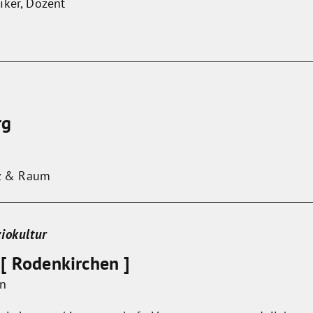
iker, Dozent
rg
lz & Raum
ziokultur
 [ Rodenkirchen ]
in