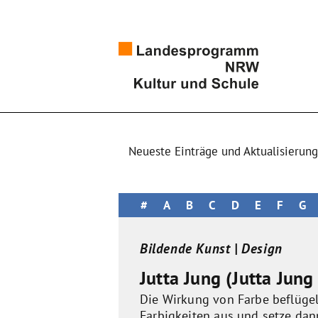
Neueste Einträge und Aktualisierun
#
A
B
C
D
E
F
G
Bildende Kunst | Design
Jutta Jung (Jutta Jung
Die Wirkung von Farbe beflügel
Farbigkeiten aus und setze da