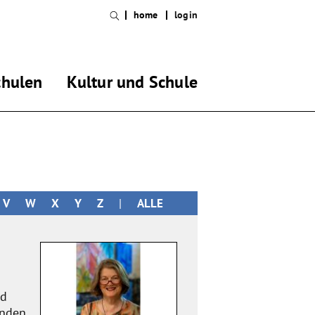
home
login
chulen
Kultur und Schule
V
W
X
Y
Z
|
ALLE
nd
enden