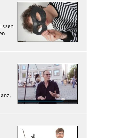
 Essen
en
Tanz,