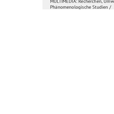
MULTIMEDIA: Recherchen, Umwe
Phänomenologische Studien /
Plastische/bildnerische Experim
Bildende Kunst
Oksana Somyk | Heide
Oksana Somyk – Atelier "Make A
Meine Geschichte: Ukraine – De
viel Herz.
Mit 27 entdeckte ich:...
Theater | Bildung
Lynn Kristin Schroeter 