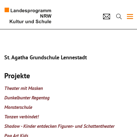
Projekte
Künstlerpool
St. Agatha Grundschule Lennestadt
Schulen
Projekte
Kultur und Schule
Theater mit Masken
home
Impressum
Datenschutz
Kontakt
Dunkelbunter Regentag
Monsterschule
Tanzen verbindet!
Shadow - Kinder entdecken Figuren- und Schattentheater
Pop Art Kids