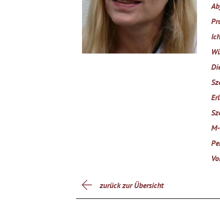
Ab
Pr
Ic
Wü
Di
Sz
Erl
Sz
M-
Pe
Vo
zurück zur Übersicht