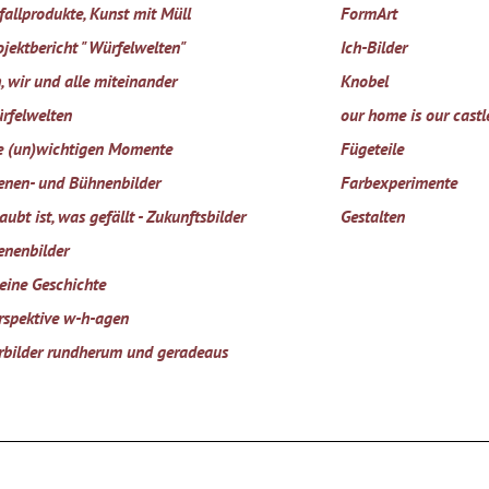
fallprodukte, Kunst mit Müll
FormArt
ojektbericht "Würfelwelten"
Ich-Bilder
h, wir und alle miteinander
Knobel
rfelwelten
our home is our castl
e (un)wichtigen Momente
Fügeteile
enen- und Bühnenbilder
Farbexperimente
aubt ist, was gefällt - Zukunftsbilder
Gestalten
enenbilder
eine Geschichte
rspektive w-h-agen
rbilder rundherum und geradeaus