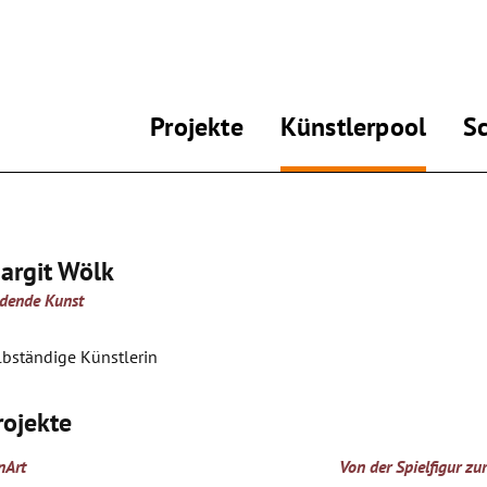
Projekte
Künstlerpool
S
argit Wölk
ldende Kunst
lbständige Künstlerin
rojekte
nArt
Von der Spielfigur zur