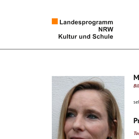
M
Bi
se
P
To