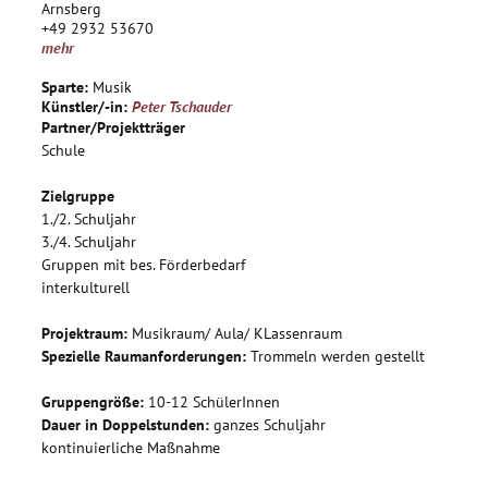
Kreativität fördern und Vorschläge der Gruppe gemeinsam
Arnsberg
+49 2932 53670
umsetzen, Vermittlung der Bestandteile und des Aufbaus
mehr
eines Trommelstücks
Phase 4:
Sparte:
Musik
Arbeit mit dem Instrument, Möglichkeit der Umsetzung im
Künstler/-in:
Peter Tschauder
Spiel durch Lieder oder andere Texte oder Gedichte, aus
Partner/Projektträger
Schule
denen ein Trommelrhythmus und Sprechgesang kreiert
werden kann. Es werden weitere rhythmische Elemente
Zielgruppe
ausprobiert. Durch das Spielerische werden Hemmnisse,
1./2. Schuljahr
Stress und Leistungsdruck abgebaut.
3./4. Schuljahr
Phase 5:
Gruppen mit bes. Förderbedarf
Die Kinder lernen, vorgegebene oder selbst ausgesuchte
interkulturell
Lieder umzusetzen und mit Rhythmus zu unterlegen. Weiteres
Ziel ist es, aus dem Sprechgesang einen Gesang zur Trommel
Projektraum:
Musikraum/ Aula/ KLassenraum
zu entwickeln. So werden die eigenen rhythmischen Ideen
Spezielle Raumanforderungen:
Trommeln werden gestellt
umgesetzt und die Kreativität gefördert.
Gruppengröße:
10-12 SchülerInnen
Dauer in Doppelstunden:
ganzes Schuljahr
kontinuierliche Maßnahme