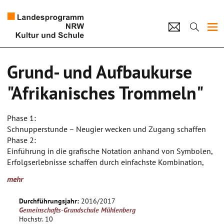
Projekte
Grund- und Aufbaukurse
Künstlerpool
"Afrikanisches Trommeln"
Schulen
Phase 1:
Kultur und Schule
Schnupperstunde – Neugier wecken und Zugang schaffen
Phase 2:
Einführung in die grafische Notation anhand von Symbolen,
home
Impressum
Datenschutz
Kontakt
Erfolgserlebnisse schaffen durch einfachste Kombination,
Grundlagen vermitteln, Einsatz von Bewegungsspielen und
mehr
Bodypercussion
Phase 3:
Durchführungsjahr:
2016/2017
Vertiefung und Einarbeitung, Routine schaffen,
Gemeinschafts-Grundschule Mühlenberg
Zusammenhalt der Gruppe durch gemeinsames Spiel,
Hochstr. 10