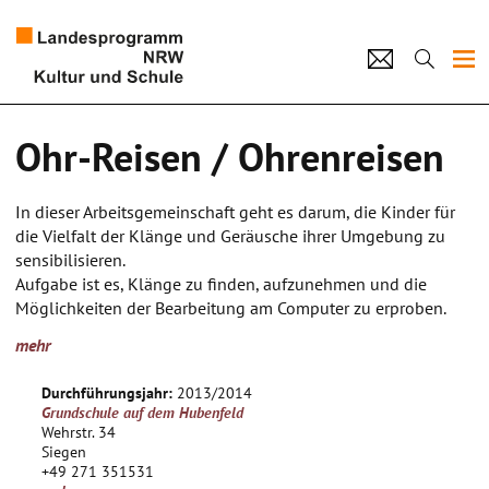
Projekte
Ohr-Reisen / Ohrenreisen
Künstlerpool
In dieser Arbeitsgemeinschaft geht es darum, die Kinder für
Schulen
die Vielfalt der Klänge und Geräusche ihrer Umgebung zu
sensibilisieren.
Kultur und Schule
Aufgabe ist es, Klänge zu finden, aufzunehmen und die
Möglichkeiten der Bearbeitung am Computer zu erproben.
Aus diesem Tun heraus entwickeln die teilnehmenden Kinder
home
Impressum
Datenschutz
Kontakt
mehr
Ideen, wie aus ihrem Material ein Hörspiel, eine
Klangkomposition oder ein Musikstück werden kann.
Durchführungsjahr:
2013/2014
Auch Formen der Performance oder der Einsatz von
Grundschule auf dem Hubenfeld
Videoprojekten können eingebunden werden.
Wehrstr. 34
Die Produktionen werden in kleinen Teams erdacht,
Siegen
+49 271 351531
konzipiert und produziert.