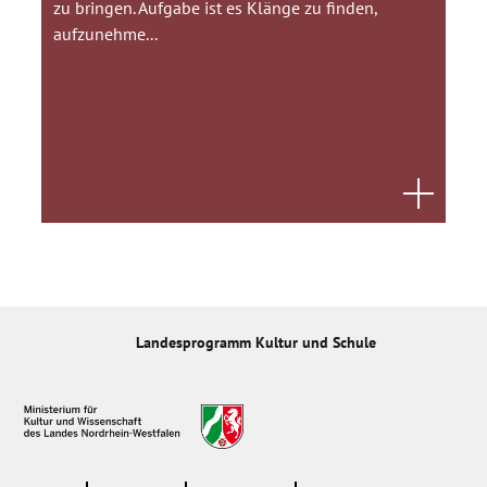
zu bringen. Aufgabe ist es Klänge zu finden,
- Aufzeigen verschiedener Wege zur Ideenfindung
aufzunehme...
- Medientechnische Kompetenz
Landesprogramm Kultur und Schule