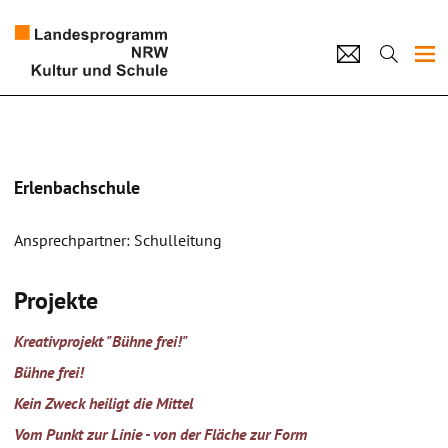
Projekte
Künstlerpool
Erlenbachschule
Schulen
Ansprechpartner: Schulleitung
Kultur und Schule
Projekte
home
Impressum
Datenschutz
Kontakt
Kreativprojekt "Bühne frei!"
Bühne frei!
Kein Zweck heiligt die Mittel
Vom Punkt zur Linie - von der Fläche zur Form