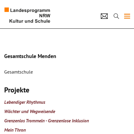
Projekte
Künstlerpool
Gesamtschule Menden
Schulen
Gesamtschule
Kultur und Schule
Projekte
home
Impressum
Datenschutz
Kontakt
Lebendiger Rhythmus
Wächter und Wegweisende
Grenzenlos Trommeln - Grenzenlose Inklusion
Mein Thron