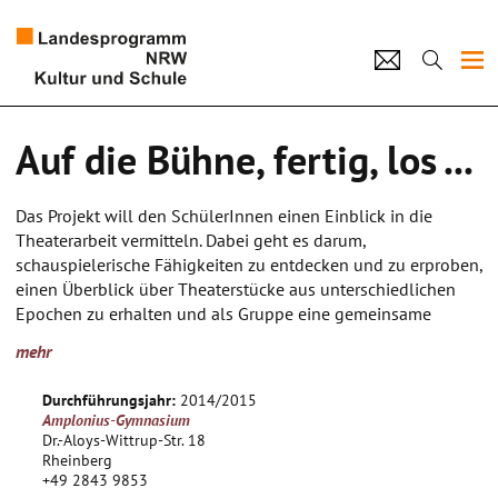
Projekte
Auf die Bühne, fertig, los ...
Künstlerpool
Das Projekt will den SchülerInnen einen Einblick in die
Schulen
Theaterarbeit vermitteln. Dabei geht es darum,
schauspielerische Fähigkeiten zu entdecken und zu erproben,
Kultur und Schule
einen Überblick über Theaterstücke aus unterschiedlichen
Epochen zu erhalten und als Gruppe eine gemeinsame
Inszenierung zu entwickeln und auf die Bühne zu bringen.
home
Impressum
Datenschutz
Kontakt
mehr
In der Startphase stehen schauspielerischer Übungen im
Vordergrund, die dazu beitragen, dass die SchülerInnen ihre
Durchführungsjahr:
2014/2015
stimmlichen und körperlichen Ausdrucksmöglichkeiten
Amplonius-Gymnasium
kennenlernen und erweitern. Die Wahrnehmung wird
Dr.-Aloys-Wittrup-Str. 18
sensibilisiert und das Spiel in der Gruppe ausprobiert.
Rheinberg
+49 2843 9853
In der zweiten Phase setzen sich die SchülerInnen spielerisch