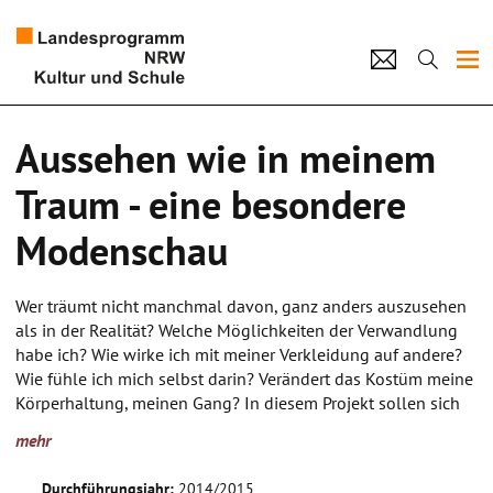
Projekte
Aussehen wie in meinem
Künstlerpool
Traum - eine besondere
Schulen
Modenschau
Kultur und Schule
Wer träumt nicht manchmal davon, ganz anders auszusehen
als in der Realität? Welche Möglichkeiten der Verwandlung
home
Impressum
Datenschutz
Kontakt
habe ich? Wie wirke ich mit meiner Verkleidung auf andere?
Wie fühle ich mich selbst darin? Verändert das Kostüm meine
Körperhaltung, meinen Gang? In diesem Projekt sollen sich
die SchülerInnen auf den Weg machen und sich äußerlich
mehr
ihrem Traumbild annähern.
Der erste Projektabschnitt soll zum Entwurf des Kostüms
Durchführungsjahr:
2014/2015