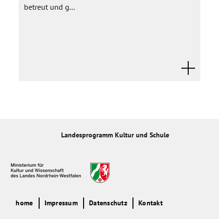
- Problemlösungskompetenzen
betreut und g...
- Gesteigerte Selbst- und Sinneswahrnehmung,
differenzierteres Körperbewusstsein
- Erweiterte Selbstständigkeit / erhöhtes Selbstbewusstsein /
positives Selbstbild
- Motorische Sicherheit, differenzierteres Körperbewusstsein
- Erhöhte Kommunikations- und Teamfähigkeit (Respekt,
Disziplin, Klarheit, Toleranz)
- Präsentations- und künstlerische Ausdrucksfähigkeit
Landesprogramm Kultur und Schule
home
Impressum
Datenschutz
Kontakt