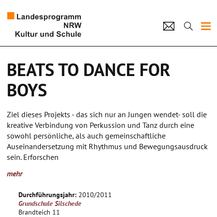
Projekte
BEATS TO DANCE FOR
Künstlerpool
BOYS
Schulen
Ziel dieses Projekts - das sich nur an Jungen wendet- soll die
Kultur und Schule
kreative Verbindung von Perkussion und Tanz durch eine
sowohl persönliche, als auch gemeinschaftliche
Auseinandersetzung mit Rhythmus und Bewegungsausdruck
home
Impressum
Datenschutz
Kontakt
sein. Erforschen
verschiedener Qualitäten von Bewegung und Ausdruck,
mehr
tänzerische Kooperation und Suche nach einem
übergeordneten gemeinsamen Thema und dessen
Durchführungsjahr:
2010/2011
performativer Umsetzung werden Schritte auf dem Weg zur
Grundschule Silschede
Gestaltung einer bühnenreifen Präsentation
Brandteich 11