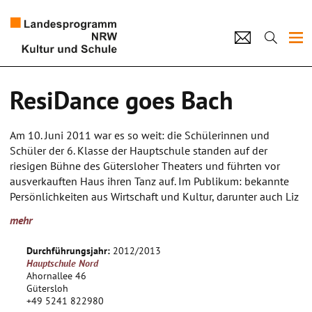
Projekte
ResiDance goes Bach
Künstlerpool
Am 10. Juni 2011 war es so weit: die Schülerinnen und
Schulen
Schüler der 6. Klasse der Hauptschule standen auf der
riesigen Bühne des Gütersloher Theaters und führten vor
Kultur und Schule
ausverkauften Haus ihren Tanz auf. Im Publikum: bekannte
Persönlichkeiten aus Wirtschaft und Kultur, darunter auch Liz
Mohn, deren Stiftung (www.kultur-und-musikstiftung.de) den
home
Impressum
Datenschutz
Kontakt
mehr
Opern-Abend „Die Macht der Liebe“ finanzierte. Sogar Royston
Maldoom (www.royston-maldoom.org), Begründer des
Durchführungsjahr:
2012/2013
Community Dance, war angereist, um die Aufführung zu
Hauptschule Nord
sehen. Die Kinder bekamen stehende Ovationen, alle Angst
Ahornallee 46
vor dem Auftritt wandelte sich danach in ausgelassene
Gütersloh
+49 5241 822980
Freude und ungetrübten Stolz.