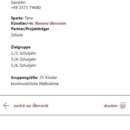
beschäftigen und darüber in den Austausch zu gelangen.
Iserlohn
+49 2371 79680
Auch sollen sie hierdurch den respektvollen Umgang
miteinander lernen und sich gegenseitig als Team zu stärken.
Sparte:
Tanz
Ziel ist es, den Schülern so viel Selbstbewusstsein zu geben,
Künstler/-in:
Ramona Utermann
dass sie sich trauen verschiedene Themen tänzerisch und
Partner/Projektträger
darstellerisch umzusetzen und die verschiedenen
Schule
Einzelstücke zu einer Gesamtgeschichte zusammenzufassen.
Zielgruppe
1./2. Schuljahr
3./4. Schuljahr
5./6. Schuljahr
Gruppengröße:
25 Kinder
kontinuierliche Maßnahme
zurück zur Übersicht
drucken