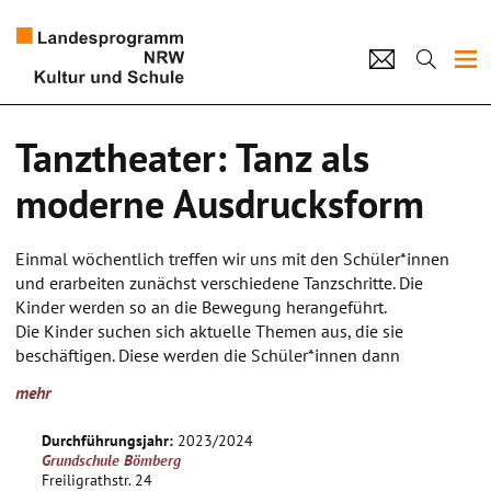
Projekte
Tanztheater: Tanz als
Künstlerpool
moderne Ausdrucksform
Schulen
Einmal wöchentlich treffen wir uns mit den Schüler*innen
Kultur und Schule
und erarbeiten zunächst verschiedene Tanzschritte. Die
Kinder werden so an die Bewegung herangeführt.
Die Kinder suchen sich aktuelle Themen aus, die sie
home
Impressum
Datenschutz
Kontakt
beschäftigen. Diese werden die Schüler*innen dann
tänzerisch umsetzen. Hierzu erlernen sie im Laufe des
mehr
Schuljahres mehrere auf sie zugeschnittene Choreografien
aus dem Streetdance/ Commercial Pop Bereich.
Durchführungsjahr:
2023/2024
Wichtig ist den Schüler*innen die Tanztechnik beizubringen
Grundschule Bömberg
und sie dazu zu bewegen, sich mit aktuellen Themen zu
Freiligrathstr. 24