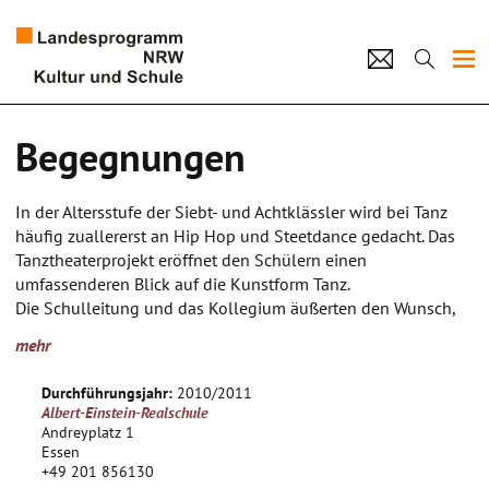
Projekte
Begegnungen
Künstlerpool
In der Altersstufe der Siebt- und Achtklässler wird bei Tanz
Schulen
häufig zuallererst an Hip Hop und Steetdance gedacht. Das
Tanztheaterprojekt eröffnet den Schülern einen
Kultur und Schule
umfassenderen Blick auf die Kunstform Tanz.
Die Schulleitung und das Kollegium äußerten den Wunsch,
sich inhaltlich mit dem Thema "Einzelner und Gruppe" oder
home
Impressum
Datenschutz
Kontakt
mehr
"Freundschaft" zu beschäftigen, da dies ein Thema ist, mit
dem die Schüler in dieser Altersstufe stark beschäftigt sind.
Durchführungsjahr:
2010/2011
Der Titel "Begegnung" ist bewusst gewählt, weil er Raum für
Albert-Einstein-Realschule
alle möglichen Formen und Ausgänge von Beziehungen lässt
Andreyplatz 1
und sich nicht nur auf schwierige oder problematische
Essen
+49 201 856130
Situationen konzentriert. Er lässt das zaghafte Entstehen