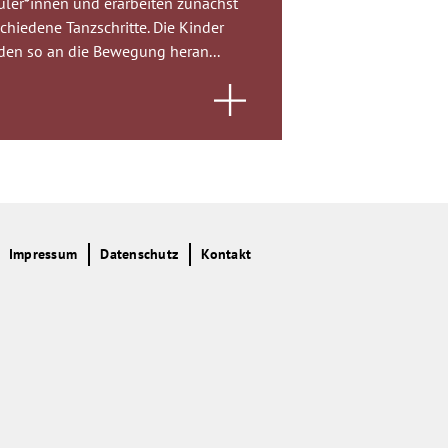
üler*innen und erarbeiten zunächst
Bewegung zu verwir
chiedene Tanzschritte. Die Kinder
jahre...
den so an die Bewegung heran...
Impressum
Datenschutz
Kontakt