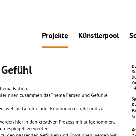
Projekte
Künstlerpool
S
 Gefühl
Du
St
Bu
W
Thema Farben.
+
chülerInnen zusammen dasThema Farben und Gefühle
Sp
Kü
en, welche Gefühle oder Emotionen es gibt und zu
Pa
Sc
werden hier in den kreativen Prozess mit aufgenommen,
dergespiegelt zu werden.
Zi
en zu den passenden Gefühlen und Emotionen werden wir
7.