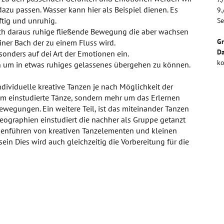
azu passen. Wasser kann hier als Beispiel dienen. Es
9.
ftig und unruhig.
Se
ich daraus ruhige fließende Bewegung die aber wachsen
G
iner Bach der zu einem Fluss wird.
Da
sonders auf dei Art der Emotionen ein.
ko
 um in etwas ruhiges gelassenes übergehen zu können.
individuelle kreative Tanzen je nach Möglichkeit der
 um einstudierte Tänze, sondern mehr um das Erlernen
wegungen. Ein weitere Teil, ist das miteinander Tanzen
eographien einstudiert die nachher als Gruppe getanzt
menführen von kreativen Tanzelementen und kleinen
ein Dies wird auch gleichzeitig die Vorbereitung für die