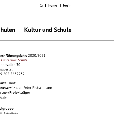
home
login
chulen
Kultur und Schule
rchführungsjahr:
2020/2021
. Laurentius-Schule
ndesallee 30
uppertal
49 202 5632232
arte:
Tanz
nstler/-in:
Jan Peter Pietschmann
rtner/Projektträger
hule
elgruppe
/8. Schuljahr