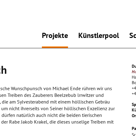
Projekte
Künstlerpool
S
ch
Du
Ha
Ha
B
lische Wunschpunsch von Michael Ende rühren wir uns
+
+
en Treiben des Zauberers Beelzebub lrrwitzer und
, die am Sylvesterabend mit einem höllischen Gebräu
Sp
um nicht ihrerseits von Seiner höllischen Exzellenz zur
Kü
ürfen natürlich auch nicht die beiden tierischen
Or
der Rabe Jakob Krakel, die dieses unselige Treiben mit
Pa
Sc