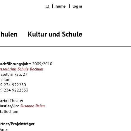
home
login
chulen
Kultur und Schule
rchführungsjahr:
2009/2010
sselbrink-Schule Bochum
sselbrinkstr. 27
ochum
49 234 922280
49 234 9222833
arte:
Theater
nstler/-in:
Susanne Rehm
t:
Bochum
rtner/Projektträger
hule