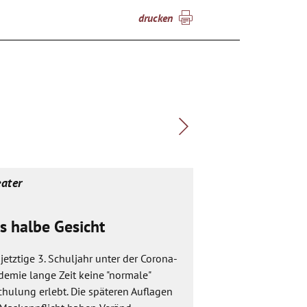
drucken
ater
Theater
s halbe Gesicht
Die Tarnkap
jetztige 3. Schuljahr unter der Corona-
Ein magisches Wese
demie lange Zeit keine "normale"
Tarnkappe. Sie wir
hulung erlebt. Die späteren Auflagen
gefunden. Wer sie a