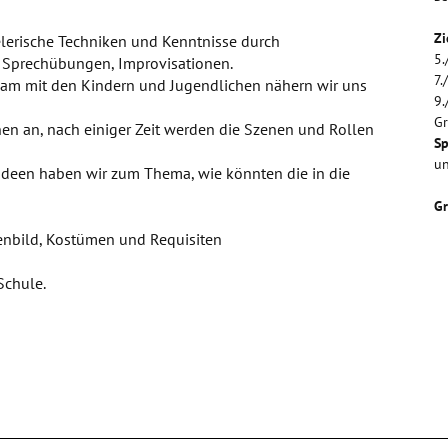
Zi
lerische Techniken und Kenntnisse durch
5.
Sprechübungen, Improvisationen.
7.
sam mit den Kindern und Jugendlichen nähern wir uns
9.
Gr
en an, nach einiger Zeit werden die Szenen und Rollen
Sp
un
 Ideen haben wir zum Thema, wie könnten die in die
G
enbild, Kostümen und Requisiten
Schule.