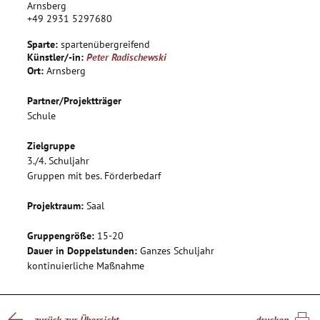
Herausbildung eines positiven Selbstwertgefühls, das
Arnsberg
+49 2931 5297680
verschieben - aber auch akzeptieren eigener Grenzen - und
die Entwicklung von Konfliktfähigkeit sind die zentralen
Sparte:
spartenübergreifend
Anliegen des Projekts.
Künstler/-in:
Peter Radischewski
Das Projekt verbindet theatralische Elemente mit den
Ort:
Arnsberg
klassischen Zirkustechniken wie Luft- und Bodenakrobatik,
Einrad, Jonglage, Clownerie, Fairkunst, Stelzenlauf, Tanz und
Partner/Projektträger
Magie. Phantastische Spielszenen,, die jeweils kleine
Schule
abenteuerliche Geschichten erzählen, vermischen sich mit
Zielgruppe
klassischen Zirkuselementen in szenischen und
3./4. Schuljahr
musikalischen Formen zu einer bunten Erlebniswelt.
Gruppen mit bes. Förderbedarf
Projektraum:
Saal
Gruppengröße:
15-20
Dauer in Doppelstunden:
Ganzes Schuljahr
kontinuierliche Maßnahme