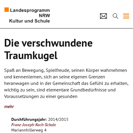
Projekte
Die verschwundene
Künstlerpool
Traumkugel
Schulen
Spaß an Bewegung, Spielfreude, seinen Körper wahrnehmen
Kultur und Schule
und kennenlernen, sich an seine eigenen Grenzen
heranwagen und in der Gemeinschaft das Gefühl zu erhalten,
wichtig zu sein, sind elementare Grundbedürfnisse und
home
Impressum
Datenschutz
Kontakt
Voraussetzungen zu einer gesunden
Persönlichkeitsentwicklung junger Menschen.
mehr
Das Zirkusprojekt bietet Kindern einen Rahmen, indem sie
sich ausprobieren, entdecken und weiterentwickeln können
Durchführungsjahr:
2014/2015
indem sie durch die Arbeit zu einem gemeinsamen Programm
Franz-Joseph-Koch-Schule
beitragen und dafür Verantwortung tragen. Die
Mariannhillerweg 4