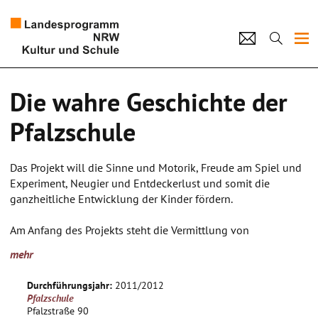
Projekte
Die wahre Geschichte der
Künstlerpool
Pfalzschule
Schulen
Das Projekt will die Sinne und Motorik, Freude am Spiel und
Kultur und Schule
Experiment, Neugier und Entdeckerlust und somit die
ganzheitliche Entwicklung der Kinder fördern.
home
Impressum
Datenschutz
Kontakt
Am Anfang des Projekts steht die Vermittlung von
Grundlagen des Theaterspiels. Dabei werden mit den
mehr
Schülerinnen und Schülern elementare Schauspielübungen
wie Arbeit mit Stimme, Atemtechnik, Körpersprache und die
Durchführungsjahr:
2011/2012
Entwicklung von Bühnenpräsenz durchgeführt. Auch andere
Pfalzschule
Möglichkeiten des Theaters wie Verwendung von
Pfalzstraße 90