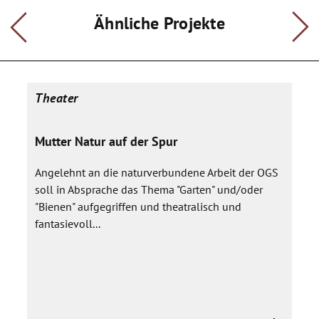
besonderer Glücksbringer oder ein Gegenstand, den ich
besonders schön finde.
Ähnliche Projekte
Im Verlauf des Schuljahres werden wir Szenen entwickeln,
die wir zu einer theatralen Collage verbinden werden. Dabei
spielen die mitgebrachten Lieblingsgegenstände eine
wichtige Rolle. Wir werden die Kulissen und Kostüme, die wir
benötigen selbst gestalten und gemeinsam passende
Theater
Musikstücke heraussuchen, die unsere Darstellung noch
prägnanter werden lassen. Zum Abschluss werden wir
Mutter Natur auf der Spur
Zuschauer einladen, die wir zum Staunen, Nachdenken und
Lachen bringen wollen.
Angelehnt an die naturverbundene Arbeit der OGS
soll in Absprache das Thema "Garten" und/oder
"Bienen" aufgegriffen und theatralisch und
fantasievoll...