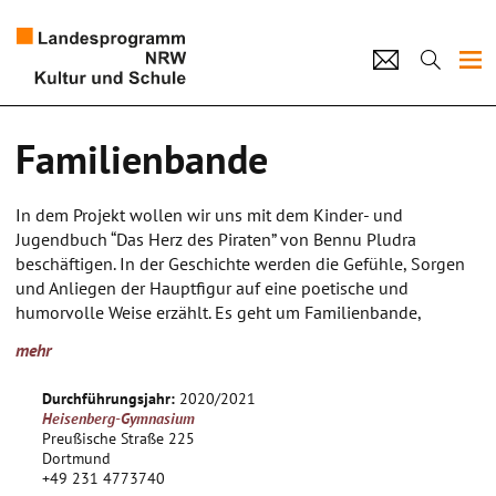
Projekte
Familienbande
Künstlerpool
In dem Projekt wollen wir uns mit dem Kinder- und
Schulen
Jugendbuch “Das Herz des Piraten” von Bennu Pludra
beschäftigen. In der Geschichte werden die Gefühle, Sorgen
Kultur und Schule
und Anliegen der Hauptfigur auf eine poetische und
humorvolle Weise erzählt. Es geht um Familienbande,
Patchwork-Konstellation, Toleranz für die eigenen Eigenarten
home
Impressum
Datenschutz
Kontakt
mehr
und die vermeintlichen
Schwächen der Anderen. Gleichzeitig geht es um das Spiel
Durchführungsjahr:
2020/2021
zwischen Realität und Fiktion, die Hauptprotagonisten
Heisenberg-Gymnasium
entwickelt eine enge Beziehung zu einem Stein, den sie am
Preußische Straße 225
Strand findet und vertraut ihm bald all das an, was sie ihrer
Dortmund
+49 231 4773740
Familie und Freunden nicht sagen kann. Gleichzeitig erzählt