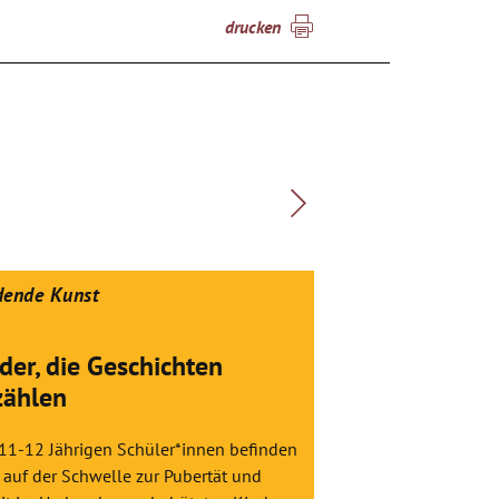
drucken
dende Kunst
Bildende Kunst
lder, die Geschichten
Mein Treffen
zählen
Zum 50. Todestag d
finden internatio
 11-12 Jährigen Schüler*innen befinden
aller Welt statt. D
 auf der Schwelle zur Pubertät und
sind nach wie vor h