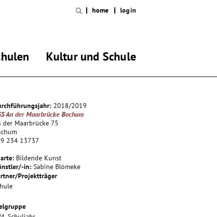
home
login
chulen
Kultur und Schule
rchführungsjahr:
2018/2019
S An der Maarbrücke Bochum
 der Maarbrücke 75
ochum
49 234 13737
arte:
Bildende Kunst
nstler/-in:
Sabine Blömeke
rtner/Projektträger
hule
elgruppe
/4. Schuljahr