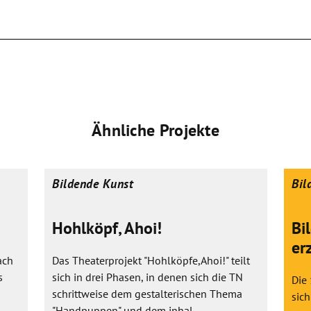
Ähnliche Projekte
Bildende Kunst
Bil
Hohlköpf, Ahoi!
Bi
er
ach
Das Theaterprojekt "Hohlköpfe,Ahoi!" teilt
s
sich in drei Phasen, in denen sich die TN
Die
schrittweise dem gestalterischen Thema
sich
"Handpuppen" und dem inhal...