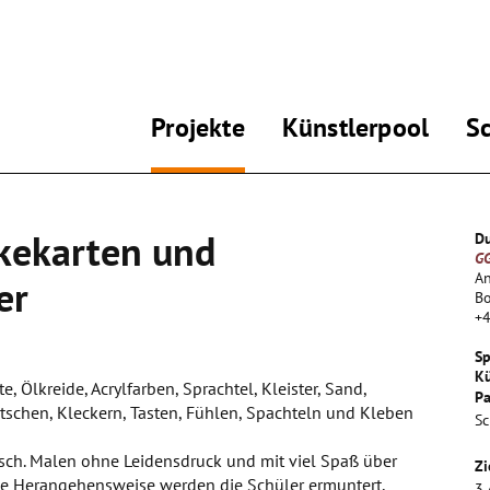
Projekte
Künstlerpool
S
rkekarten und
Du
GG
An
er
B
+
Sp
Kü
e, Ölkreide, Acrylfarben, Sprachtel, Kleister, Sand,
Pa
schen, Kleckern, Tasten, Fühlen, Spachteln und Kleben
Sc
alsch. Malen ohne Leidensdruck und mit viel Spaß über
Zi
sche Herangehensweise werden die Schüler ermuntert,
3.