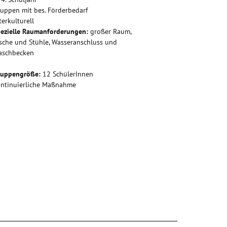
uppen mit bes. Förderbedarf
terkulturell
ezielle Raumanforderungen:
großer Raum,
sche und Stühle, Wasseranschluss und
aschbecken
ruppengröße:
12 SchülerInnen
ntinuierliche Maßnahme