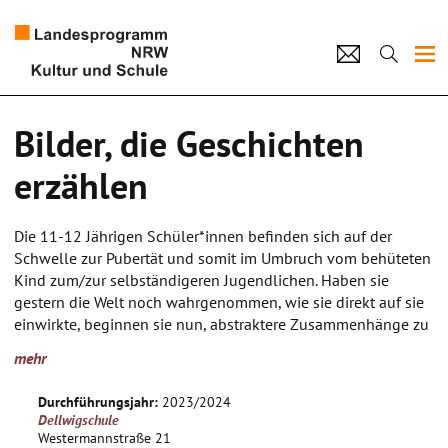
Projekte
Bilder, die Geschichten
Künstlerpool
erzählen
Schulen
Die 11-12 Jährigen Schüler*innen befinden sich auf der
Kultur und Schule
Schwelle zur Pubertät und somit im Umbruch vom behüteten
Kind zum/zur selbständigeren Jugendlichen. Haben sie
gestern die Welt noch wahrgenommen, wie sie direkt auf sie
home
Impressum
Datenschutz
Kontakt
einwirkte, beginnen sie nun, abstraktere Zusammenhänge zu
erkennen und sich die Wirklichkeit unter bestimmten
mehr
Umständen vorzustellen. Ihr Erfahrungskreis erweitert sich
und viele äußere Einflüsse und neue Beziehungen wollen
Durchführungsjahr:
2023/2024
eingeordnet und bewertet werden.
Dellwigschule
Indem sie die Kunst als ein Ausdrucksmittel entdecken, kann
Westermannstraße 21