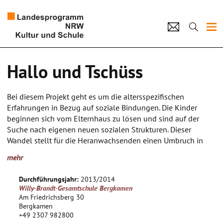
Projekte
Hallo und Tschüss
Künstlerpool
Bei diesem Projekt geht es um die altersspezifischen
Schulen
Erfahrungen in Bezug auf soziale Bindungen. Die Kinder
beginnen sich vom Elternhaus zu lösen und sind auf der
Kultur und Schule
Suche nach eigenen neuen sozialen Strukturen. Dieser
Wandel stellt für die Heranwachsenden einen Umbruch in
ihrem bisherigen Leben dar und konfrontiert sie mit
home
Impressum
Datenschutz
Kontakt
mehr
unbekannten Lebenserfahrungen, die sie verunsichern und
ängstigen können, aber für ihre Persönlichkeitsentwicklung
Durchführungsjahr:
2013/2014
wichtig sind. Diese Lebenserfahrungen sollen zum Inhalt
Willy-Brandt-Gesamtschule Bergkamen
dieses Projekts werden.
Am Friedrichsberg 30
Bergkamen
+49 2307 982800
Abschließend ist eine Aufführung geplant, bei der die Kinder