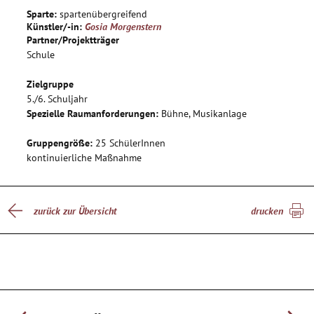
Wertschätzung für ihre Leistung erfahren und die ihr
Sparte:
spartenübergreifend
Selbstvertrauen stärken soll.
Künstler/-in:
Gosia Morgenstern
Partner/Projektträger
Schule
Zielgruppe
5./6. Schuljahr
Spezielle Raumanforderungen:
Bühne, Musikanlage
Gruppengröße:
25 SchülerInnen
kontinuierliche Maßnahme
zurück zur Übersicht
drucken