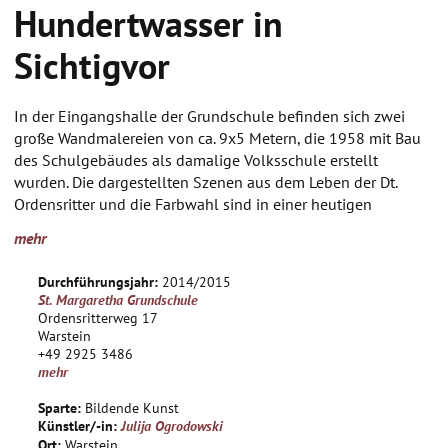
Hundertwasser in
Sichtigvor
In der Eingangshalle der Grundschule befinden sich zwei
große Wandmalereien von ca. 9x5 Metern, die 1958 mit Bau
des Schulgebäudes als damalige Volksschule erstellt
wurden. Die dargestellten Szenen aus dem Leben der Dt.
Ordensritter und die Farbwahl sind in einer heutigen
Grundschule mit Schülern zwischen 5 und 10 Jahren nicht
mehr
mehr zeitgemäß, sehr düster und teilweise bedrohlich. Diese
Wand soll kindgerecht, farbenfroh und dem Alter der
Durchführungsjahr:
2014/2015
Grundschulkinder gemäß umgestaltet werden, damit die
St. Margaretha Grundschule
Schule auch beim Betreten des Schulgebäudes als
Ordensritterweg 17
kindgerechter Lebens und Lernraum wahrgenommen wird.
Warstein
+49 2925 3486
mehr
Angestrebt wird in diesem Projekt die Gestaltung der
Eingangswand. Es sollen freundliche Projektionsflächen im
Sparte:
Bildende Kunst
Stile Hundertwassers angebracht werden. Die Entwürfe
Künstler/-in:
Julija Ogrodowski
werden auf die Wand projiziert und anschließend angemalt.
Ort:
Warstein