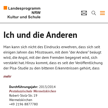
Projekte
Ich und die Anderen
Künstlerpool
Man kann sich nicht des Eindrucks erwehren, dass sich seit
Schulen
einigen Jahren das Misstrauen, mit dem "der Andere" beäugt
wird, die Angst, mit der dem Fremden begegnet wird, sich
Kultur und Schule
verstärkt hat. Hinzu kommt, dass es seit der Veröffentlichung
der Pisa-Studie zu den bitteren Erkenntnissen gehört, dass
die Ungleichheit der Chancen bereits in den Kindergärten
home
Impressum
Datenschutz
Kontakt
mehr
beginnt.
Vor diesem Hintergrund ist die Pestalozzischule in
Durchführungsjahr:
2013/2014
Wermelskirchen mit ihren SchülerInnen mit speziellem
Pestalozzischule Wermelskirchen
Förderbedarf besonders betroffen. Hier begegnen sich
Robert-Stolz-Str. 19
SchülerInnen mit unterschiedlichen "Defiziten" wie zum
Wermelskirchen
+49 2196 8877780
Beispiel Lernstörungen, Entwicklungsstörungen,