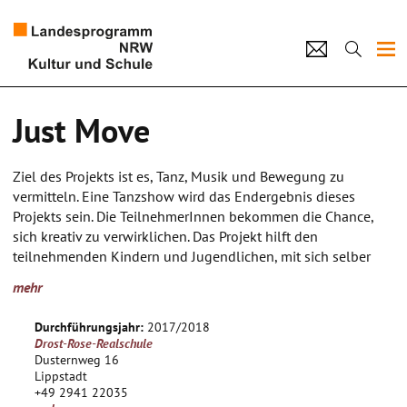
Projekte
Just Move
Künstlerpool
Ziel des Projekts ist es, Tanz, Musik und Bewegung zu
Schulen
vermitteln. Eine Tanzshow wird das Endergebnis dieses
Projekts sein. Die TeilnehmerInnen bekommen die Chance,
Kultur und Schule
sich kreativ zu verwirklichen. Das Projekt hilft den
teilnehmenden Kindern und Jugendlichen, mit sich selber
und auch untereinander klarzukommen und gibt ihnen Mut
home
Impressum
Datenschutz
Kontakt
mehr
und Zuversicht für die Zukunft. Beim Tanzen können die
Teilnehmer ihr Gefühle und Frustrationen ausleben und
Durchführungsjahr:
2017/2018
einen positiven Umgang miteinander lernen.
Drost-Rose-Realschule
Dusternweg 16
Lippstadt
+49 2941 22035