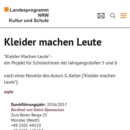
Projekte
Kleider machen Leute
Künstlerpool
"Kleider Machen Leute" -
Schulen
ein Projekt für SchülerInnen der Jahrgangsstufen 5 und 6
Kultur und Schule
nach einer Novelle des Autors G. Keller ("Kleider machen
Leute").
Inhalt: der arme Schneidergeselle Wenzel Strapinski kommt
home
Impressum
Datenschutz
Kontakt
mehr
auf seiner Wanderschaft in das Schweizerische Städtchen
Goldach und wird doch wegen seines vornehmen Aussehens
Durchführungsjahr:
2016/2017
für einen polnischen Grafen gehalten. da er nicht den Mut
Kardinal-von-Galen-Gymnasium
finden, das Missverständnis aufzuklären, ergibt er sich
Zum Roten Berge 25
schließlich ganz der Rolle des Grafen, bis sein alter
Münster (Westf.)
+49 2501 44510
Lehrmeister in Goldach auftaucht und in Strapinski das arme