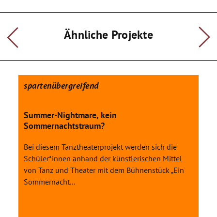
Produktion von Theater und Bildender Kunst. Diese
Zusammenarbeit funktioniert mittlerweile seit vielen Jahren
auf hohem Niveau und hat such zu einem festen Bestandteil
Ähnliche Projekte
des Schulprofils entwickelt.
Für das geplante Projekt "Kleider machen Leute" liegt- neben
Regie und Dramaturgie- ein Schwerpunkt auf der verstärkten
Ausgestaltung von Bühne und Kostümen.
spartenübergreifend
Summer-Nightmare, kein
Sommernachtstraum?
Bei diesem Tanztheaterprojekt werden sich die
Schüler*innen anhand der künstlerischen Mittel
von Tanz und Theater mit dem Bühnenstück „Ein
Sommernacht...