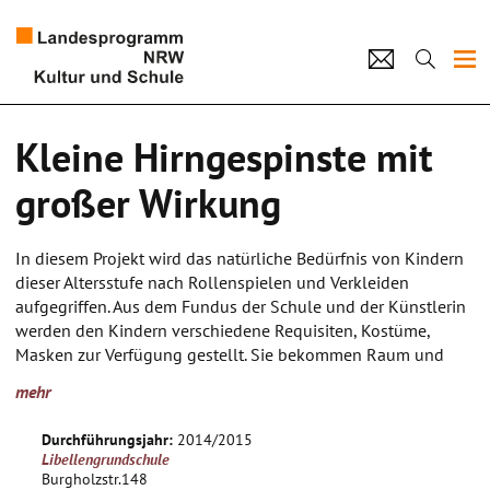
Projekte
Kleine Hirngespinste mit
Künstlerpool
großer Wirkung
Schulen
In diesem Projekt wird das natürliche Bedürfnis von Kindern
Kultur und Schule
dieser Altersstufe nach Rollenspielen und Verkleiden
aufgegriffen. Aus dem Fundus der Schule und der Künstlerin
werden den Kindern verschiedene Requisiten, Kostüme,
home
Impressum
Datenschutz
Kontakt
Masken zur Verfügung gestellt. Sie bekommen Raum und
Zeit, um sich auszuprobieren, in verschiedene Rollen zu
mehr
schlüpfen und eigene Geschichten zu entwickeln. Wenn nach
der Phase des Ausprobierens deutlich wird, wer welche Figur
Durchführungsjahr:
2014/2015
bevorzugt, entwickeln die Kinder eine Spielgeschichte. So
Libellengrundschule
entsteht am Ende ein Stück, das vor Publikum aufgeführt
Burgholzstr.148