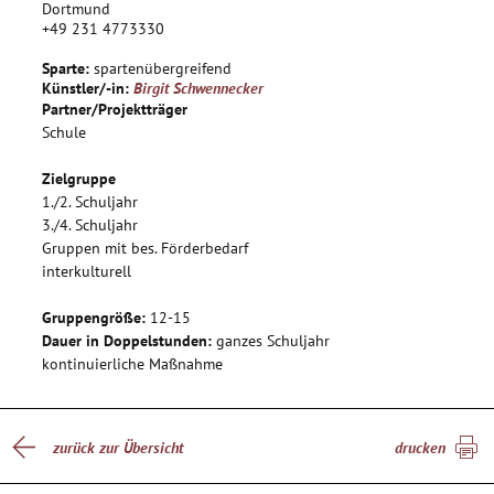
wird. Die Aufführung wird mit passender Musik untermalt.
Dortmund
+49 231 4773330
Die Kulissen und Hintergründe gestaltet die Projektgruppe
selbst z.B. auf Leinwänden mit Acrylfarbe und Bildprojektoren
Sparte:
spartenübergreifend
per Beamer. Während der Probenzeit werden die Kinder
Künstler/-in:
Birgit Schwennecker
fotografiert. Am Ende erhält jedes Kind ein fotografisches
Partner/Projektträger
Porträt von sich in seiner Figur. Diese Fotografien werden auf
Schule
Leinwand gezogen.
Die SchülerInnen erleben, wie aus einer Idee, einem
Zielgruppe
Hirngespinst, eine lebendige, spannende und witzige
1./2. Schuljahr
3./4. Schuljahr
Inszenierung wird.
Gruppen mit bes. Förderbedarf
interkulturell
Gruppengröße:
12-15
Dauer in Doppelstunden:
ganzes Schuljahr
kontinuierliche Maßnahme
zurück zur Übersicht
drucken