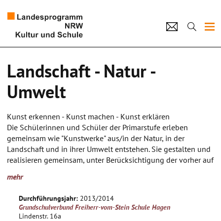
Projekte
Landschaft - Natur -
Künstlerpool
Umwelt
Schulen
Kunst erkennen - Kunst machen - Kunst erklären
Kultur und Schule
Die Schülerinnen und Schüler der Primarstufe erleben
gemeinsam wie "Kunstwerke" aus/in der Natur, in der
Landschaft und in ihrer Umwelt entstehen. Sie gestalten und
home
Impressum
Datenschutz
Kontakt
realisieren gemeinsam, unter Berücksichtigung der vorher auf
einer fiktiven "Bildreise" gezeigten Beispiele, eigne (kleine)
mehr
"Kunstwerke". Für die Umsetzung dieser Kunstwerke die die
Natur/Landschaft als Vorbild haben sollte benutzen sie
Durchführungsjahr:
2013/2014
eigene kreative Möglichkeiten. Die Schülerinnen und Schüler
Grundschulverbund Freiherr-vom-Stein Schule Hagen
lernen z.B. die Landschaftsmalerei, die Naturfrottage, die
Lindenstr. 16a