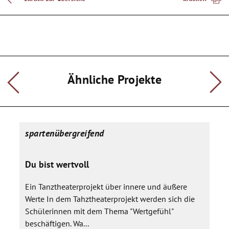
Die Schülerinnen und Schüler stellen ihre angefertigten
Kunstwerke für eine eigene "kuratierte" Ausstellung
zusammen. Diese Ausstellung wird zum Schuljahresende im
Rahmen des Schulfestes der interessierten Öffentlichkeit
präsentiert.
Die Einladungen, Plakate, Handzettel (Flyer) werden von den
Ähnliche Projekte
Kindern gestalten und "selbst" (individuell) gedruckt. Jede
Schülerin, jeder Schüler erklärt sein "Kunstwerk" und gibt
Auskunft über deren Entstehung und Machart.
spartenübergreifend
Du bist wertvoll
Ein Tanztheaterprojekt über innere und äußere
Werte In dem Tahztheaterprojekt werden sich die
Schülerinnen mit dem Thema "Wertgefühl"
beschäftigen. Wa...