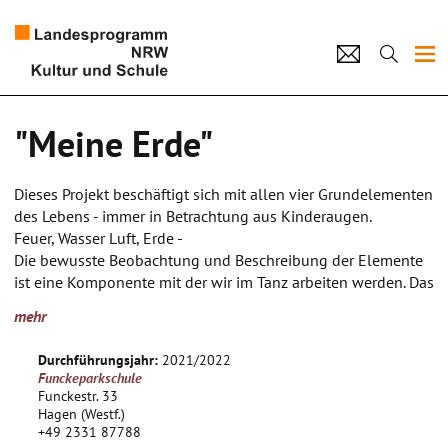
Projekte
"Meine Erde"
Künstlerpool
Dieses Projekt beschäftigt sich mit allen vier Grundelementen
Schulen
des Lebens - immer in Betrachtung aus Kinderaugen.
Feuer, Wasser Luft, Erde -
Kultur und Schule
Die bewusste Beobachtung und Beschreibung der Elemente
ist eine Komponente mit der wir im Tanz arbeiten werden. Das
emotionale Verständnis, die Geschichten rund um die
home
Impressum
Datenschutz
Kontakt
mehr
Elemente im Alltag und der Inhalt des schulischen
Unterrichts werden Bewegungen erschaffen und zu Tanz
Durchführungsjahr:
2021/2022
verbinden.
Funckeparkschule
Funckestr. 33
Was kann ich als Kind tun, um die Welt gesünder zu machen?
Hagen (Westf.)
+49 2331 87788