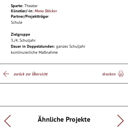
Dieses Projekt wird den Blick auf Ausdrucksmöglichkeiten der
Sparte:
Theater
SuS legen, auf die Intenstität der Darstellung, auf die Eigen-
Künstler/-in:
Mona Stöcker
und Fremdwirkung. Eine Schulung der Kritikfähigkeit, was
Partner/Projektträger
zur Folge haben wird selbstsicherer mit Situationen und
Schule
Argumenten - auch im Alltag - zu sein.
Zielgruppe
3./4. Schuljahr
Dauer in Doppelstunden:
ganzes Schuljahr
kontinuierliche Maßnahme
zurück zur Übersicht
drucken
Ähnliche Projekte