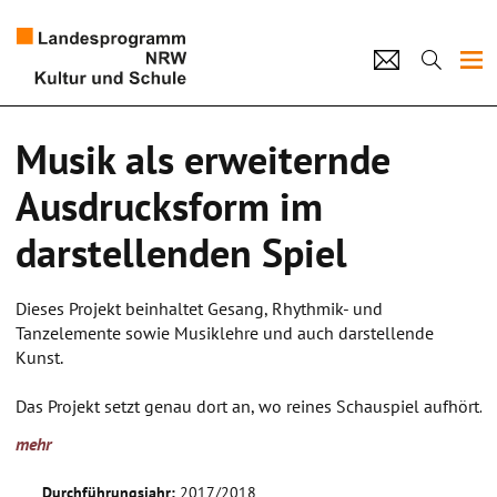
Projekte
Musik als erweiternde
Künstlerpool
Ausdrucksform im
Schulen
darstellenden Spiel
Kultur und Schule
Dieses Projekt beinhaltet Gesang, Rhythmik- und
Tanzelemente sowie Musiklehre und auch darstellende
home
Impressum
Datenschutz
Kontakt
Kunst.
Das Projekt setzt genau dort an, wo reines Schauspiel aufhört.
Emotionen werden weitestgehend durch Musik übermittelt,
mehr
Musik spielt im heutigen digitalen Leben eine immer größere
Rolle, weil sie allgegenwärtig ist – im Radio, auf dem MP3-
Durchführungsjahr:
2017/2018