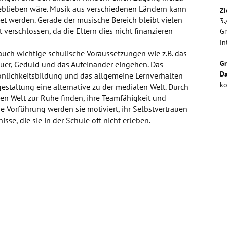
geblieben wäre. Musik aus verschiedenen Ländern kann
Zi
et werden. Gerade der musische Bereich bleibt vielen
3.
verschlossen, da die Eltern dies nicht finanzieren
Gr
in
auch wichtige schulische Voraussetzungen wie z.B. das
G
uer, Geduld und das Aufeinander eingehen. Das
Da
rsönlichkeitsbildung und das allgemeine Lernverhalten
ko
tgestaltung eine alternative zu der medialen Welt. Durch
hen Welt zur Ruhe finden, ihre Teamfähigkeit und
e Vorführung werden sie motiviert, ihr Selbstvertrauen
sse, die sie in der Schule oft nicht erleben.