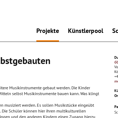
Projekte
Künstlerpool
S
lbstgebauten
Du
GG
Vo
Kö
+
m
itere Musikinstrumente gebaut werden. Die Kinder
Kü
Mitteln selbst Musikinstrumente bauen kann. Was klingt
Or
en musiziert werden. Es sollen Musikstücke eingeübt
Pa
 Die Schüler können hier ihren multikulturellen
Sc
bringen und den anderen Kindern einen Zugang hierzu