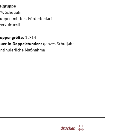
elgruppe
/4. Schuljahr
uppen mit bes. Förderbedarf
terkulturell
ruppengröße:
12-14
uer in Doppelstunden:
ganzes Schuljahr
ntinuierliche Maßnahme
drucken