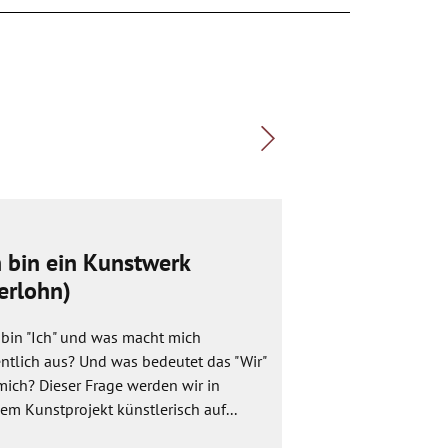
h bin ein Kunstwerk
Mit Fantasie
serlohn)
In dem Projekt bef
mit Farben von der
 bin "Ich" und was macht mich
Einsatz in der Kun
ntlich aus? Und was bedeutet das "Wir"
Beginnen werden di
mich? Dieser Frage werden wir in
em Kunstprojekt künstlerisch auf...