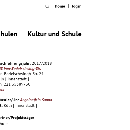
home
login
chulen
Kultur und Schule
rchführungsjahr:
2017/2018
S Von-Bodelschwing-Str.
n-Bodelschwingh-Str. 24
ln [ Innenstadt ]
49 221 35589730
ehr
nstler/-in:
Angeloefisio Sanna
t:
Köln [ Innenstadt ]
rtner/Projektträger
hule