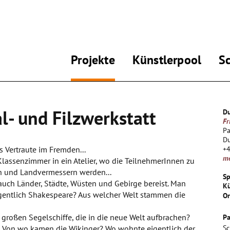
Projekte
Künstlerpool
S
al- und Filzwerkstatt
Du
Fr
Pa
D
 Vertraute im Fremden...
+
m
 Klassenzimmer in ein Atelier, wo die TeilnehmerInnen zu
en und Landvermessern werden...
Sp
uch Länder, Städte, Wüsten und Gebirge bereist. Man
Kü
igentlich Shakespeare? Aus welcher Welt stammen die
Or
 großen Segelschiffe, die in die neue Welt aufbrachen?
Pa
t? Von wo kamen die Wikinger? Wo wohnte eigentlich der
Sc