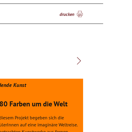
drucken
dende Kunst
Bildende Kunst
 80 Farben um die Welt
Alle Kinder 
diesem Projekt begeben sich die
Für unsere Kinder i
lerInnen auf eine imaginäre Weltreise.
klein, sie wachsen
 betrachten Kunstwerke aus fernen
den Eltern in Gebor