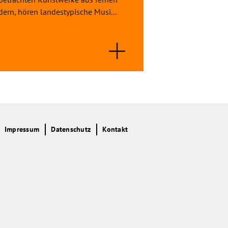
ern, hören landestypische Musi...
Irgendwann veränder
Impressum
Datenschutz
Kontakt