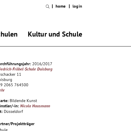
home
login
chulen
Kultur und Schule
rchführungsjahr:
2016/2017
iedrich-Fröbel-Schule Duisburg
schacker 11
uisburg
49 2065 764500
ehr
arte:
Bildende Kunst
nstler/-in:
Nicola Hausmann
t:
Düsseldorf
rtner/Projektträger
hule