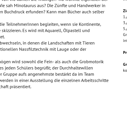
ie sah Minotaurus aus? Die Zünfte und Handwerker in
Zi
 den Buchdruck erfunden? Kann man Bücher auch selber
1.
3.
ie TeilnehmerInnen begleiten, wenn sie Kontinente,
5.
skizzieren. Es wird mit Aquarell, Ölpastell und
Gr
et.
in
bwechseln, in denen die Landschaften mit Tieren
ditionellen Nassfilztechnik mit Lauge oder der
Pr
gen wird sowohl die Fein- als auch die Grobmotorik
G
es jeden Schülers begrüßt; der Durchhaltewillen
ko
rer Gruppe aufs angenehmste bestärkt da im Team
erden in einer Ausstellung die einzelnen Arbeitsschritte
aft präsentiert.