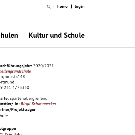
home
login
chulen
Kultur und Schule
rchführungsjahr:
2020/2021
bellengrundschule
rgholzstr.148
ortmund
49 231 4773330
arte:
spartenübergreifend
nstler/-in:
Birgit Schwennecker
rtner/Projektträger
hule
elgruppe
/2. Schuljahr