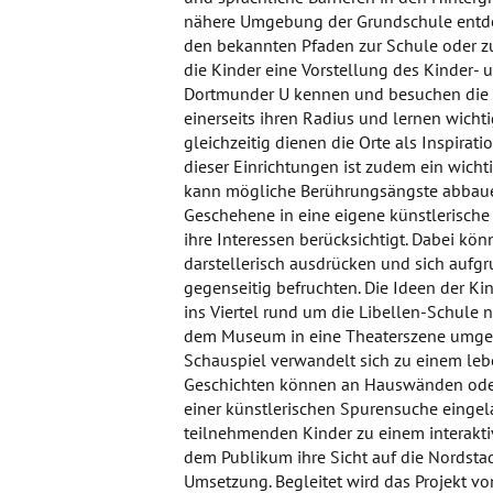
nähere Umgebung der Grundschule entdec
den bekannten Pfaden zur Schule oder z
die Kinder eine Vorstellung des Kinder-
Dortmunder U kennen und besuchen die S
einerseits ihren Radius und lernen wicht
gleichzeitig dienen die Orte als Inspirat
dieser Einrichtungen ist zudem ein wicht
kann mögliche Berührungsängste abbauen
Geschehene in eine eigene künstlerische
ihre Interessen berücksichtigt. Dabei kön
darstellerisch ausdrücken und sich aufg
gegenseitig befruchten. Die Ideen der K
ins Viertel rund um die Libellen-Schule 
dem Museum in eine Theaterszene umges
Schauspiel verwandelt sich zu einem leb
Geschichten können an Hauswänden oder 
einer künstlerischen Spurensuche eingel
teilnehmenden Kinder zu einem interakti
dem Publikum ihre Sicht auf die Nordstad
Umsetzung. Begleitet wird das Projekt vo