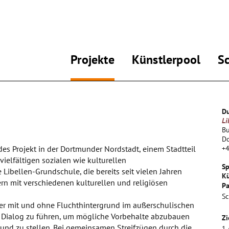
Projekte
Künstlerpool
S
Du
Li
Bu
D
des Projekt in der Dortmunder Nordstadt, einem Stadtteil
+
elfältigen sozialen wie kulturellen
Sp
 Libellen-Grundschule, die bereits seit vielen Jahren
Kü
rn mit verschiedenen kulturellen und religiösen
Pa
Sc
inder mit und ohne Fluchthintergrund im außerschulischen
 Dialog zu führen, um mögliche Vorbehalte abzubauen
Zi
rund zu stellen. Bei gemeinsamen Streifzügen durch die
1.