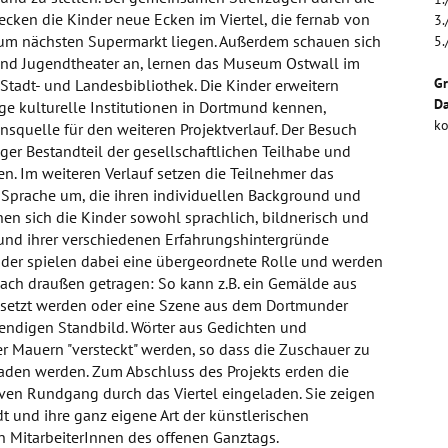
ken die Kinder neue Ecken im Viertel, die fernab von
3.
um nächsten Supermarkt liegen. Außerdem schauen sich
5.
 und Jugendtheater an, lernen das Museum Ostwall im
G
tadt- und Landesbibliothek. Die Kinder erweitern
Da
ige kulturelle Institutionen in Dortmund kennen,
ko
ionsquelle für den weiteren Projektverlauf. Der Besuch
iger Bestandteil der gesellschaftlichen Teilhabe und
. Im weiteren Verlauf setzen die Teilnehmer das
 Sprache um, die ihren individuellen Background und
nen sich die Kinder sowohl sprachlich, bildnerisch und
rund ihrer verschiedenen Erfahrungshintergründe
inder spielen dabei eine übergeordnete Rolle und werden
nach draußen getragen: So kann z.B. ein Gemälde aus
etzt werden oder eine Szene aus dem Dortmunder
endigen Standbild. Wörter aus Gedichten und
Mauern "versteckt" werden, so dass die Zuschauer zu
aden werden. Zum Abschluss des Projekts erden die
ven Rundgang durch das Viertel eingeladen. Sie zeigen
t und ihre ganz eigene Art der künstlerischen
n MitarbeiterInnen des offenen Ganztags.