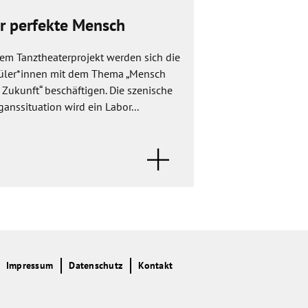
r perfekte Mensch
Prinz kommt 
dem Tanztheaterprojekt werden sich die
In Rahmen des Proj
üler*innen mit dem Thema „Mensch
nicht allein" wird 
Zukunft“ beschäftigen. Die szenische
gespielt. Die Welt h
anssituation wird ein Labor...
Werte genau so. In 
Impressum
Datenschutz
Kontakt