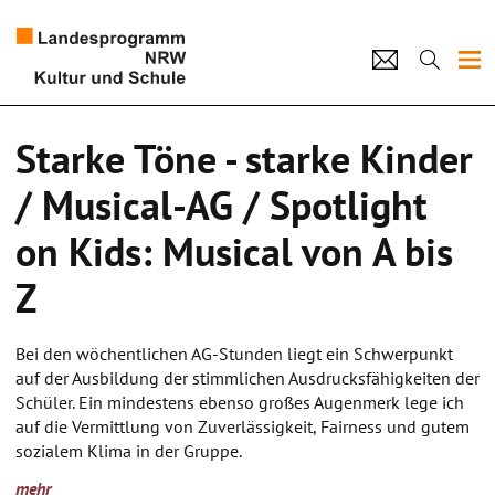
Projekte
Starke Töne - starke Kinder
Künstlerpool
/ Musical-AG / Spotlight
Schulen
on Kids: Musical von A bis
Kultur und Schule
Z
home
Impressum
Datenschutz
Kontakt
Bei den wöchentlichen AG-Stunden liegt ein Schwerpunkt
auf der Ausbildung der stimmlichen Ausdrucksfähigkeiten der
Schüler. Ein mindestens ebenso großes Augenmerk lege ich
auf die Vermittlung von Zuverlässigkeit, Fairness und gutem
sozialem Klima in der Gruppe.
Durch ganzheitliche Methoden und eine zwangsfreie
mehr