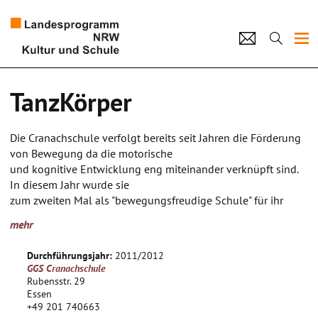
Projekte
TanzKörper
Künstlerpool
Die Cranachschule verfolgt bereits seit Jahren die Förderung
Schulen
von Bewegung da die motorische
und kognitive Entwicklung eng miteinander verknüpft sind.
Kultur und Schule
In diesem Jahr wurde sie
zum zweiten Mal als "bewegungsfreudige Schule" für ihr
umfassendes Angebot und Konzept
home
Impressum
Datenschutz
Kontakt
mehr
in diesem Bereich ausgezeichnet. Mit dem Ziel, die
schulischen Bewegungsangebote
Durchführungsjahr:
2011/2012
zu erweitern und den Kindern einen künstlerischen Blick auf
GGS Cranachschule
Bewegung und Tanz zu eröffnen,
Rubensstr. 29
findet in diesem Schuljahr das vom Landesprogramm Kultur
Essen
+49 201 740663
und Schule geförderte