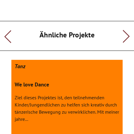
für Kinder schwer zu fassendes
Konzept ist, entstand die Idee, zunächst einen Teilaspekt von
Gesundheit, nämlich den
Körper zum Gegenstand des nächsten Projektes zu machen.
Um das Thema Körper und
Ähnliche Projekte
Körperbewusstsein nachhaltig in Schule und Unterricht
weiterzuverfolgen, wird die Künstlerin
außerdem eine Lehrerfortbildung hierzu anbieten.
Tanz
We love Dance
Ziel dieses Projektes ist, den teilnehmenden
Kinder/Jungendlichen zu helfen sich kreativ durch
tänzerische Bewegung zu verwirklichen. Mit meiner
jahre...