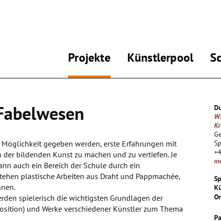
Projekte
Künstlerpool
S
Fabelwesen
Du
Wi
Kr
Ge
e Möglichkeit gegeben werden, erste Erfahrungen mit
Sp
+
 der bildenden Kunst zu machen und zu vertiefen. Je
m
nn auch ein Bereich der Schule durch ein
tehen plastische Arbeiten aus Draht und Pappmachée,
Sp
nnen.
Kü
Or
erden spielerisch die wichtigsten Grundlagen der
position) und Werke verschiedener Künstler zum Thema
Pa