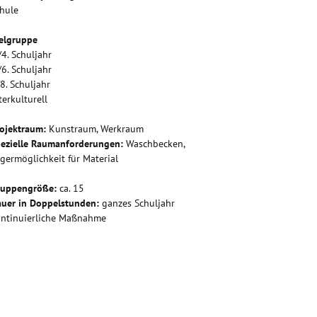
hule
elgruppe
/4. Schuljahr
/6. Schuljahr
/8. Schuljahr
terkulturell
ojektraum:
Kunstraum, Werkraum
ezielle Raumanforderungen:
Waschbecken,
germöglichkeit für Material
ruppengröße:
ca. 15
uer in Doppelstunden:
ganzes Schuljahr
ntinuierliche Maßnahme