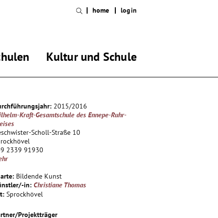
home
login
chulen
Kultur und Schule
rchführungsjahr:
2015/2016
lhelm-Kraft-Gesamtschule des Ennepe-Ruhr-
eises
schwister-Scholl-Straße 10
rockhövel
49 2339 91930
ehr
arte:
Bildende Kunst
nstler/-in:
Christiane Thomas
t:
Sprockhövel
rtner/Projektträger