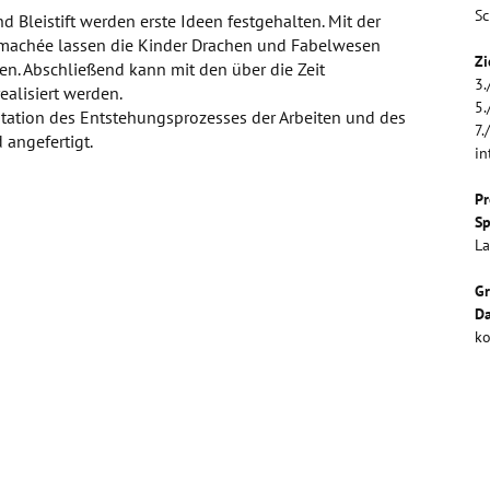
Sc
nd Bleistift werden erste Ideen festgehalten. Mit der
ppmachée lassen die Kinder Drachen und Fabelwesen
Zi
n. Abschließend kann mit den über die Zeit
3.
ealisiert werden.
5.
ntation des Entstehungsprozesses der Arbeiten und des
7.
d angefertigt.
in
Pr
Sp
La
G
Da
ko