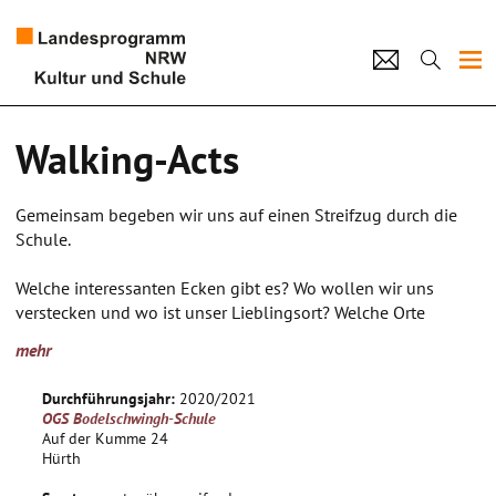
Projekte
Walking-Acts
Künstlerpool
Gemeinsam begeben wir uns auf einen Streifzug durch die
Schulen
Schule.
Kultur und Schule
Welche interessanten Ecken gibt es? Wo wollen wir uns
verstecken und wo ist unser Lieblingsort? Welche Orte
wollen wir neu beleben und wo fehlt es an Farbe? Was lädt
home
Impressum
Datenschutz
Kontakt
mehr
uns zum Spiel ein und welche Geschichten würde die Schule
erzählen, wenn sie sprechen könnte? Wir lassen uns von der
Durchführungsjahr:
2020/2021
Atmosphäre der jeweiligen Örtlichkeiten inspirieren und
OGS Bodelschwingh-Schule
halten die für uns besonderen Plätze mit einer Kamera fest.
Auf der Kumme 24
Anschließend drucken wir die Fotos großformatig aus und
Hürth
bearbeiten sie mit Collagetechniken. Dabei bauen wir für uns