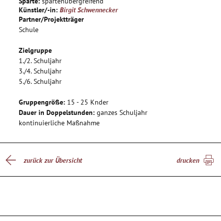
Sparte:
spartenübergreifend
passende Figuren ein, die wir an den folgenden Terminen
Künstler/-in:
Birgit Schwennecker
lebendig werden lassen: Auf dem Schulklo können Monster
Partner/Projektträger
wohnen und im Gebüsch auf dem Schulhof ein wildes Tier.
Schule
Wir setzen unserer Phantasie keine Grenzen und verwandeln
die für uns alltäglichen Orte der Schule, in dem wir sie zu
Zielgruppe
Schauplätzen unserer selbst entwickelten Szenen werden
1./2. Schuljahr
lassen.
3./4. Schuljahr
5./6. Schuljahr
Gruppengröße:
15 - 25 Knder
Dauer in Doppelstunden:
ganzes Schuljahr
kontinuierliche Maßnahme
zurück zur Übersicht
drucken