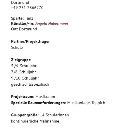
möglicherweise verborgene Fähigkeiten entdeckt.
Dortmund
+49 231 2866270
Sparte:
Tanz
Künstler/-in:
Angela Habermann
Ort:
Dortmund
Partner/Projektträger
Schule
Zielgruppe
5./6. Schuljahr
7./8. Schuljahr
9./10. Schuljahr
geschlechtsspezifisch
Projektraum:
Musikraum
Spezielle Raumanforderungen:
Musikanlage, Teppich
Gruppengröße:
14 SchülerInnen
kontinuierliche Maßnahme