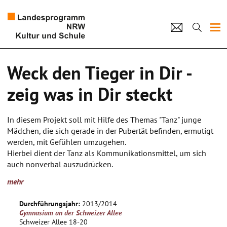
Projekte
Weck den Tieger in Dir -
Künstlerpool
zeig was in Dir steckt
Schulen
In diesem Projekt soll mit Hilfe des Themas "Tanz" junge
Kultur und Schule
Mädchen, die sich gerade in der Pubertät befinden, ermutigt
werden, mit Gefühlen umzugehen.
Hierbei dient der Tanz als Kommunikationsmittel, um sich
home
Impressum
Datenschutz
Kontakt
auch nonverbal auszudrücken.
In Einzel-, Partner- und Gruppenarbeit werden die
mehr
Schülerinnen verschiedene Emotionen wahrnehmen und sich
damit auseinandersetzen.
Durchführungsjahr:
2013/2014
Zu aktuellen Songs und Lieblingsliedern der Mädchen wird
Gymnasium an der Schweizer Allee
emotional getanzt und anhand von verschiedener Rhythmen
Schweizer Allee 18-20