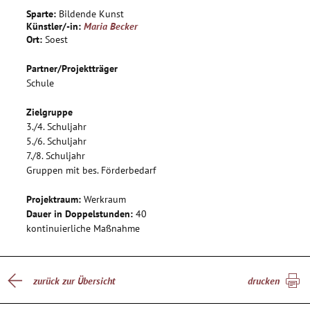
- Verständnis für die Wirkung und das Zusammenspiel von
Sparte:
Bildende Kunst
Farben
Künstler/-in:
Maria Becker
- Erhöhte soziale Kompetenz
Ort:
Soest
Partner/Projektträger
Schule
Zielgruppe
3./4. Schuljahr
5./6. Schuljahr
7./8. Schuljahr
Gruppen mit bes. Förderbedarf
Projektraum:
Werkraum
Dauer in Doppelstunden:
40
kontinuierliche Maßnahme
zurück zur Übersicht
drucken