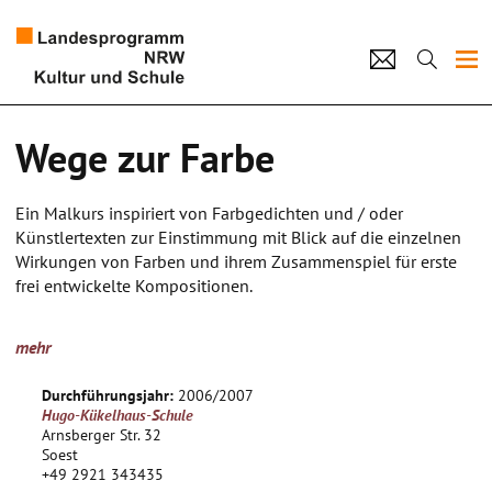
Projekte
Wege zur Farbe
Künstlerpool
Ein Malkurs inspiriert von Farbgedichten und / oder
Schulen
Künstlertexten zur Einstimmung mit Blick auf die einzelnen
Wirkungen von Farben und ihrem Zusammenspiel für erste
Kultur und Schule
frei entwickelte Kompositionen.
Projektziele:
home
Impressum
Datenschutz
Kontakt
mehr
- Farbenlehre
- Verbesserung des Sozialverhaltens
Durchführungsjahr:
2006/2007
- Förderung der Kreativität
Hugo-Kükelhaus-Schule
Arnsberger Str. 32
Kompetenzerweiterung:
Soest
+49 2921 343435
- (Erweitertes) Kunstverständnis