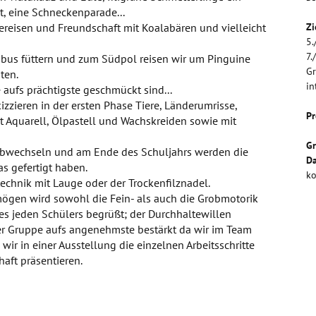
t, eine Schneckenparade...
ereisen und Freundschaft mit Koalabären und vielleicht
Zi
5.
7.
bus füttern und zum Südpol reisen wir um Pinguine
Gr
ten.
in
 aufs prächtigste geschmückt sind...
kizzieren in der ersten Phase Tiere, Länderumrisse,
Pr
 Aquarell, Ölpastell und Wachskreiden sowie mit
G
abwechseln und am Ende des Schuljahrs werden die
Da
s gefertigt haben.
ko
ztechnik mit Lauge oder der Trockenfilznadel.
gen wird sowohl die Fein- als auch die Grobmotorik
es jeden Schülers begrüßt; der Durchhaltewillen
er Gruppe aufs angenehmste bestärkt da wir im Team
ir in einer Ausstellung die einzelnen Arbeitsschritte
aft präsentieren.