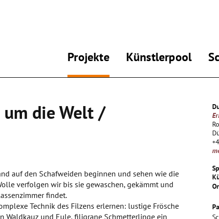
Projekte
Künstlerpool
S
e um die Welt /
Du
Er
Ro
Dü
+
m
Sp
land auf den Schafweiden beginnen und sehen wie die
Kü
olle verfolgen wir bis sie gewaschen, gekämmt und
Or
lassenzimmer findet.
mplexe Technik des Filzens erlernen: lustige Frösche
Pa
n Waldkauz und Eule, filigrane Schmetterlinge ein
Sc