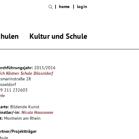
home
login
chulen
Kultur und Schule
rchführungsjahr:
2015/2016
ich Kästner Schule Düsseldorf
smarinstraße 28
sseldorf
49 211 232603
ehr
arte:
Bildende Kunst
nstler/-in:
Nicola Hausmann
t:
Monheim am Rhein
rtner/Projektträger
hule