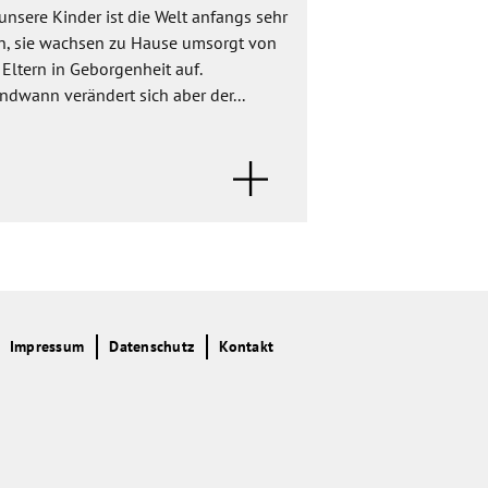
unsere Kinder ist die Welt anfangs sehr
Das Theaterprojekt 
in, sie wachsen zu Hause umsorgt von
sich in drei Phasen
Eltern in Geborgenheit auf.
schrittweise dem g
ndwann verändert sich aber der...
"Handpuppen" und 
Impressum
Datenschutz
Kontakt