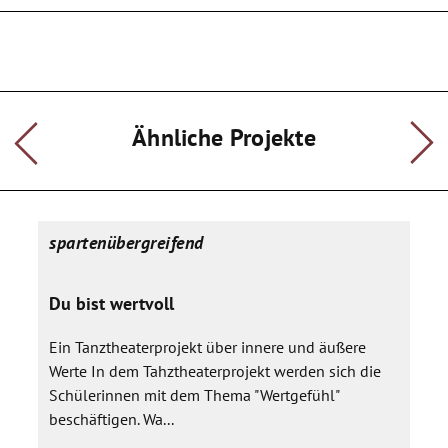
zu erzeugen.
Wir arbeiten mit Liedern und deren Zusammenspiel, rezeptiv
und entdeckend - geben der Musik durch unsere Fantasie
Raum.
Zudem werden Tänze eingeübt, die zugleich mit konkret
verbundenen Kindern/Jugendlichen in Kenia (Sauti Kuu
Ähnliche Projekte
Stiftung) korrespondieren, d.h. wir lernen an/mit
afrikanischen Liedern (auch methodische Umsetzung) die
dortige Tradition sehr konkret kennen und können sie auch
nachempfinden.
Zudem werden wir und mit der dortigen Institution medial
spartenübergreifend
vernetzen - wir tanzen wie in Kenia und fühlen bei uns,
schauen wo unsere Gemeinsamkeiten sind.
Du bist wertvoll
Eine Entdeckung zur globalen Gesellschaft.
Ein Tanztheaterprojekt über innere und äußere
Am Ende des Projekts werden beide "Stränge" zur Aufführung
Werte In dem Tahztheaterprojekt werden sich die
kommen:
Tänzerisch, Rhythmisch, Gesanglich und Virtuell/Bildhaft.
Schülerinnen mit dem Thema "Wertgefühl"
beschäftigen. Wa...