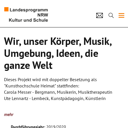
Projekte
Wir, unser Körper, Musik,
Künstlerpool
Umgebung, Ideen, die
Schulen
ganze Welt
Kultur und Schule
Dieses Projekt wird mit doppelter Besetzung als
"Kunsthochschule Heimat" stattfinden:
home
Impressum
Datenschutz
Kontakt
Carola Messer - Bergmann, Musikerin, Musiktherapeutin
Ute Lennartz - Lembeck, Kunstpädagogin, Künstlerin
Das Projekt basiert gleichberechtigt auf dem eigenen
mehr
unmittelbaren Erleben, als auch der rasanten menschlichen
Entwicklung, bei denen die rein biologische Tradierung
Durchführungsjahr:
2019/2020