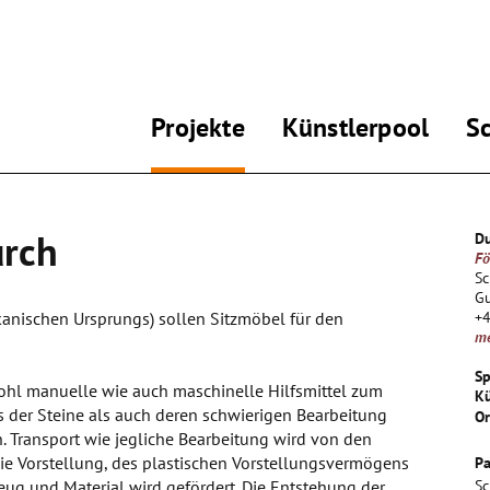
Projekte
Künstlerpool
S
urch
Du
Fö
Sc
G
lkanischen Ursprungs) sollen Sitzmöbel für den
+
m
Sp
hl manuelle wie auch maschinelle Hilfsmittel zum
Kü
 der Steine als auch deren schwierigen Bearbeitung
Or
n. Transport wie jegliche Bearbeitung wird von den
ie Vorstellung, des plastischen Vorstellungsvermögens
Pa
eug und Material wird gefördert. Die Entstehung der
Sc