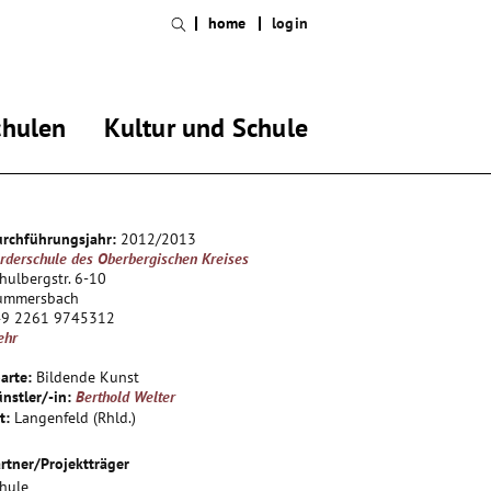
home
login
chulen
Kultur und Schule
rchführungsjahr:
2012/2013
rderschule des Oberbergischen Kreises
hulbergstr. 6-10
ummersbach
49 2261 9745312
ehr
arte:
Bildende Kunst
nstler/-in:
Berthold Welter
t:
Langenfeld (Rhld.)
rtner/Projektträger
hule