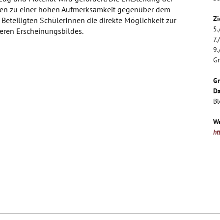
ren zu einer hohen Aufmerksamkeit gegenüber dem
Zi
 Beteiligten SchülerInnen die direkte Möglichkeit zur
5.
ßeren Erscheinungsbildes.
7.
9.
Gr
G
Da
Bl
We
ht