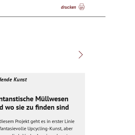
drucken
dende Kunst
Bildende Kunst
ntanstische Müllwesen
Bilder, die G
d wo sie zu finden sind
erzählen
diesem Projekt geht es in erster Linie
Die 11-12 Jährigen
fantasievolle Upcycling-Kunst, aber
sich auf der Schwe