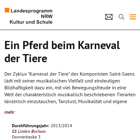
Projekte
Ein Pferd beim Karneval
Künstlerpool
der Tiere
Schulen
Der Zyklus "Karneval der Tiere" des Komponisten Saint-Saens
Kultur und Schule
lädt mit seiner musikalischen Vielfalt und eindeutigen
Bildhaftigkeit dazu ein, mit viel Bewegungsfreude in eine
Welt der charakteristisch musikalisch beschriebenen Tierarten
home
Impressum
Datenschutz
Kontakt
tänzerisch einzutauchen, Tanzlust, Musikalität und eigene
Ideen zur Gestaltung einzubringen und zu einem
mehr
phantasievollen Tanzstück umzusetzen. Zeitgenössische
elektronische Musik ("Pferd" v. Pole, u. a.) bereichert als
Durchführungsjahr:
2013/2014
musikalischer Gegenpol die tänzerische Arbeit und gibt
GS Linden Bochum
Gelegenheit moderne Tanzelemente kennen und anwenden
Donnerbecke 3