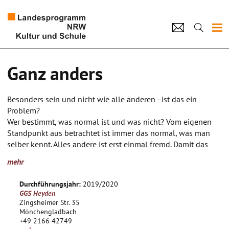
Projekte
Ganz anders
Künstlerpool
Besonders sein und nicht wie alle anderen - ist das ein
Schulen
Problem?
Wer bestimmt, was normal ist und was nicht? Vom eigenen
Kultur und Schule
Standpunkt aus betrachtet ist immer das normal, was man
selber kennt. Alles andere ist erst einmal fremd. Damit das
Fremde Interesse weckt und nicht Angst macht, ist ein
home
Impressum
Datenschutz
Kontakt
mehr
Perspektivenwechsel hilfreich und wo könnte dieser besser
gelingen als im darstellenden Spiel?
Durchführungsjahr:
2019/2020
Im Theaterspiel können die Akteure den Standpunkt
GGS Heyden
wechseln und Rollen ausprobieren.
Zingsheimer Str. 35
Wie fühlt sich eine neue, mir bislang unbekannte Position
Mönchengladbach
+49 2166 42749
an?