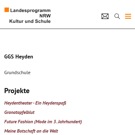
Projekte
Künstlerpool
GGS Heyden
Schulen
Grundschule
Kultur und Schule
Projekte
home
Impressum
Datenschutz
Kontakt
Heydentheater - Ein Heydenspaß
Granatapfelblut
Future Fashion (Mode im 3. Jahrhundert)
Meine Botschaft an die Welt