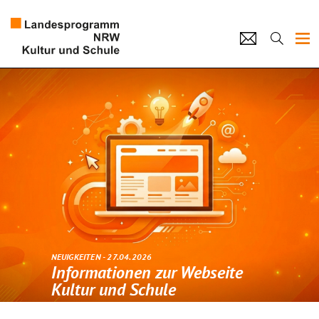
Projekte
Künstlerpool
Schulen
Kultur und Schule
home
Impressum
Datenschutz
Kontakt
NEUIGKEITEN - 27.04.2026
Informationen zur Webseite
Kultur und Schule